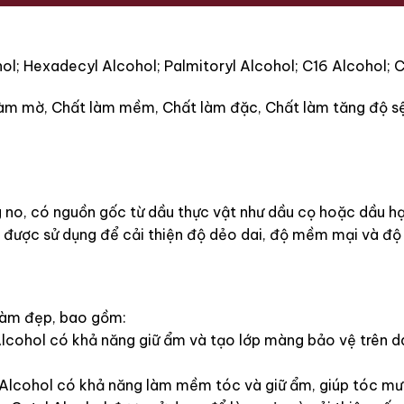
l; Hexadecyl Alcohol; Palmitoryl Alcohol; C16 Alcohol; C
làm mờ, Chất làm mềm, Chất làm đặc, Chất làm tăng độ sệ
 no, có nguồn gốc từ dầu thực vật như dầu cọ hoặc dầu hạ
được sử dụng để cải thiện độ dẻo dai, độ mềm mại và độ
 làm đẹp, bao gồm:
cohol có khả năng giữ ẩm và tạo lớp màng bảo vệ trên da
lcohol có khả năng làm mềm tóc và giữ ẩm, giúp tóc mượ