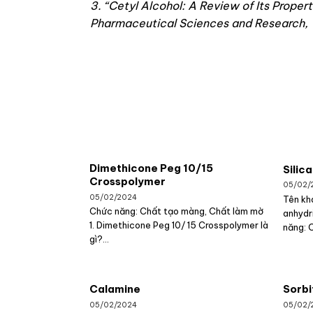
3. “Cetyl Alcohol: A Review of Its Propert
Pharmaceutical Sciences and Research, V
Dimethicone Peg 10/15
Silica
Crosspolymer
05/02/
05/02/2024
Tên khá
Chức năng: Chất tạo màng, Chất làm mờ
anhydr
1. Dimethicone Peg 10/ 15 Crosspolymer là
năng: 
gì?...
Calamine
Sorbi
05/02/2024
05/02/