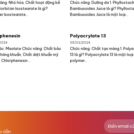
ăng: Nhũ hóa, Chất hoạt động bề
Chức năng: Dưỡng da 1. Phyllostach
Sorbitan Isostearate là gì?
Bambusoides Juice là gì? Phyllost
n Isostearate...
Bambusoides Juice là một loại...
phenesin
Polyacrylate 13
2024
05/02/2024
ác: Maolate Chức năng: Chất bảo
Chức năng: Chất tạo màng 1. Polya
Kháng khuẩn, Chất diệt khuẩn mỹ
13 là gì? Polyacrylate 13 là một loại
 Chlorphenesin...
polymer...
ấp dẫn