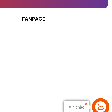
G
FANPAGE
Xin chào
Liên hệ