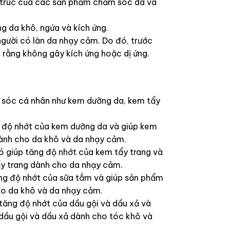
u trúc của các sản phẩm chăm sóc da và
ng da khô, ngứa và kích ứng.
 người có làn da nhạy cảm. Do đó, trước
 rằng không gây kích ứng hoặc dị ứng.
m sóc cá nhân như kem dưỡng da, kem tẩy
 độ nhớt của kem dưỡng da và giúp kem
ành cho da khô và da nhạy cảm.
Nó giúp tăng độ nhớt của kem tẩy trang và
ẩy trang dành cho da nhạy cảm.
ng độ nhớt của sữa tắm và giúp sản phẩm
ho da khô và da nhạy cảm.
tăng độ nhớt của dầu gội và dầu xả và
dầu gội và dầu xả dành cho tóc khô và