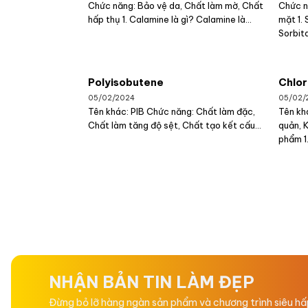
Chức năng: Bảo vệ da, Chất làm mờ, Chất
Chức n
hấp thụ 1. Calamine là gì? Calamine là...
mặt 1. 
Sorbita
Polyisobutene
Chlor
05/02/2024
05/02/
Tên khác: PIB Chức năng: Chất làm đặc,
Tên kh
Chất làm tăng độ sệt, Chất tạo kết cấu...
quản, 
phẩm 1.
NHẬN BẢN TIN LÀM ĐẸP
Đừng bỏ lỡ hàng ngàn sản phẩm và chương trình siêu h