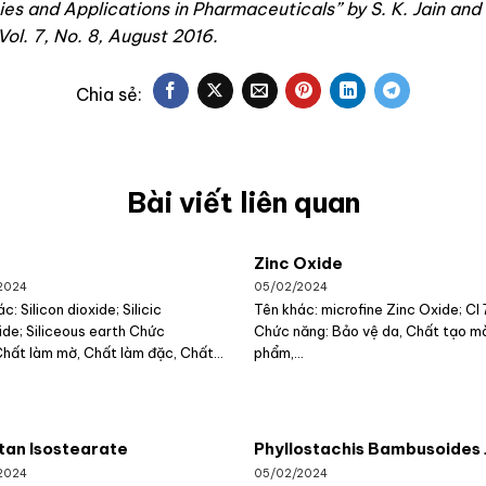
ies and Applications in Pharmaceuticals” by S. K. Jain and S
ol. 7, No. 8, August 2016.
Bài viết liên quan
Zinc Oxide
2024
05/02/2024
c: Silicon dioxide; Silicic
Tên khác: microfine Zinc Oxide; CI
ide; Siliceous earth Chức
Chức năng: Bảo vệ da, Chất tạo m
Chất làm mờ, Chất làm đặc, Chất...
phẩm,...
tan Isostearate
Phyllostachis Bambusoides 
2024
05/02/2024