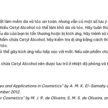
ất làm mềm da và tóc an toàn, nhưng vẫn có một số lưu ý k
hiều Cetyl Alcohol có thể làm khô da và tóc. Hãy tuân th
ếu da của bạn bị tổn thương hoặc bị kích ứng, hãy tránh s
 phẩm chứa Cetyl Alcohol, hãy kiểm tra dị ứng bằng cách t
 tóc.
có thể gây kích ứng nếu tiếp xúc với mắt. Nếu sản phẩm chứ
hứa Cetyl Alcohol nên được lưu trữ ở nhiệt độ phòng và t
ties and Applications in Cosmetics” by A. M. K. El-Samahy 
ember 2012.
r Cosmetics” by M. J. R. de Oliveira, S. M. S. de Oliveira, a