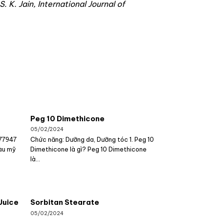
. K. Jain, International Journal of
Peg 10 Dimethicone
05/02/2024
 77947
Chức năng: Dưỡng da, Dưỡng tóc 1. Peg 10
àu mỹ
Dimethicone là gì? Peg 10 Dimethicone
là...
Juice
Sorbitan Stearate
05/02/2024