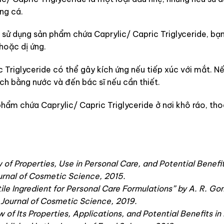
ng cá.
i sử dụng sản phẩm chứa Caprylic/ Capric Triglyceride, bạ
hoặc dị ứng.
ic Triglyceride có thể gây kích ứng nếu tiếp xúc với mắt. 
ạch bằng nước và đến bác sĩ nếu cần thiết.
phẩm chứa Caprylic/ Capric Triglyceride ở nơi khô ráo, th
 of Properties, Use in Personal Care, and Potential Benefits
ournal of Cosmetic Science, 2015.
tile Ingredient for Personal Care Formulations” by A. R. Go
l Journal of Cosmetic Science, 2019.
 of Its Properties, Applications, and Potential Benefits in