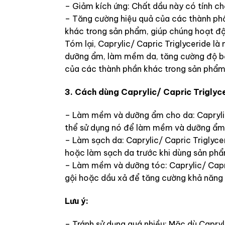
– Giảm kích ứng: Chất dầu này có tính chấ
– Tăng cường hiệu quả của các thành phầ
khác trong sản phẩm, giúp chúng hoạt độ
Tóm lại, Caprylic/ Capric Triglyceride l
dưỡng ẩm, làm mềm da, tăng cường độ bề
của các thành phần khác trong sản phẩm
3. Cách dùng Caprylic/ Capric Triglyc
– Làm mềm và dưỡng ẩm cho da: Caprylic/
thể sử dụng nó để làm mềm và dưỡng ẩm 
– Làm sạch da: Caprylic/ Capric Triglyce
hoặc làm sạch da trước khi dùng sản ph
– Làm mềm và dưỡng tóc: Caprylic/ Capr
gội hoặc dầu xả để tăng cường khả năn
Lưu ý:
– Tránh sử dụng quá nhiều: Mặc dù Capryl