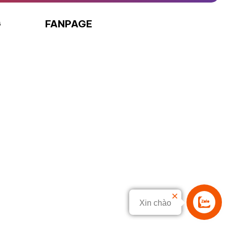
G
FANPAGE
Xin chào
Liên hệ