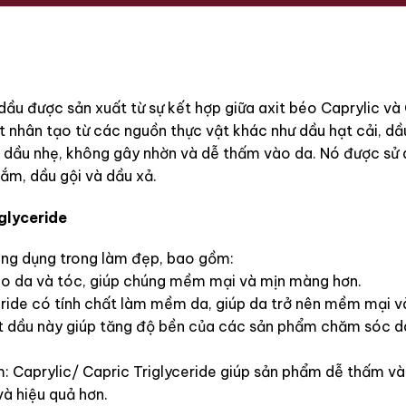
 dầu được sản xuất từ sự kết hợp giữa axit béo Caprylic và
t nhân tạo từ các nguồn thực vật khác như dầu hạt cải, d
ất dầu nhẹ, không gây nhờn và dễ thấm vào da. Nó được sử
tắm, dầu gội và dầu xả.
glyceride
công dụng trong làm đẹp, bao gồm:
ho da và tóc, giúp chúng mềm mại và mịn màng hơn.
ride có tính chất làm mềm da, giúp da trở nên mềm mại v
dầu này giúp tăng độ bền của các sản phẩm chăm sóc da v
 Caprylic/ Capric Triglyceride giúp sản phẩm dễ thấm và
à hiệu quả hơn.