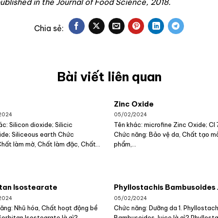
published in the Journal of Food Science, 2018.
Bài viết liên quan
Zinc Oxide
2024
05/02/2024
c: Silicon dioxide; Silicic
Tên khác: microfine Zinc Oxide; CI
ide; Siliceous earth Chức
Chức năng: Bảo vệ da, Chất tạo m
Chất làm mờ, Chất làm đặc, Chất...
phẩm,...
tan Isostearate
Phyllostachis Bambusoides 
2024
05/02/2024
ăng: Nhũ hóa, Chất hoạt động bề
Chức năng: Dưỡng da 1. Phyllostach
Sorbitan Isostearate là gì?
Bambusoides Juice là gì? Phyllost