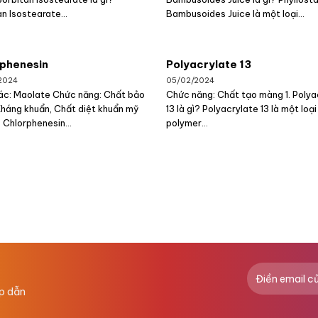
n Isostearate...
Bambusoides Juice là một loại...
phenesin
Polyacrylate 13
2024
05/02/2024
ác: Maolate Chức năng: Chất bảo
Chức năng: Chất tạo màng 1. Polya
Kháng khuẩn, Chất diệt khuẩn mỹ
13 là gì? Polyacrylate 13 là một loại
 Chlorphenesin...
polymer...
ấp dẫn