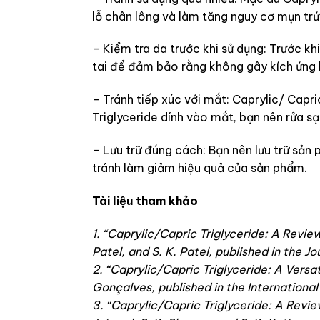
lỗ chân lông và làm tăng nguy cơ mụn trứ
– Kiểm tra da trước khi sử dụng: Trước kh
tai để đảm bảo rằng không gây kích ứng 
– Tránh tiếp xúc với mắt: Caprylic/ Capr
Triglyceride dính vào mắt, bạn nên rửa s
– Lưu trữ đúng cách: Bạn nên lưu trữ sản 
tránh làm giảm hiệu quả của sản phẩm.
Tài liệu tham khảo
1. “Caprylic/Capric Triglyceride: A Review
Patel, and S. K. Patel, published in the J
2. “Caprylic/Capric Triglyceride: A Versa
Gonçalves, published in the Internationa
3. “Caprylic/Capric Triglyceride: A Review