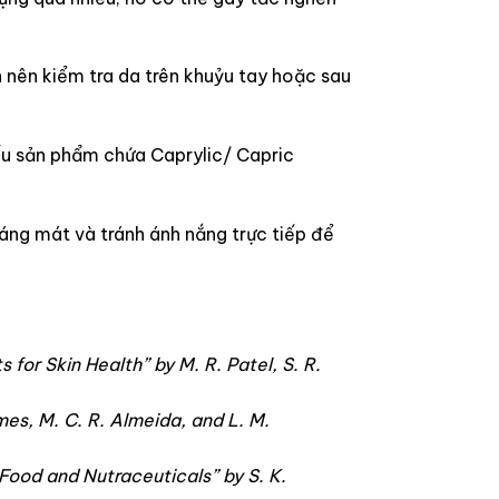
n nên kiểm tra da trên khuỷu tay hoặc sau
Nếu sản phẩm chứa Caprylic/ Capric
oáng mát và tránh ánh nắng trực tiếp để
 for Skin Health” by M. R. Patel, S. R.
mes, M. C. R. Almeida, and L. M.
 Food and Nutraceuticals” by S. K.