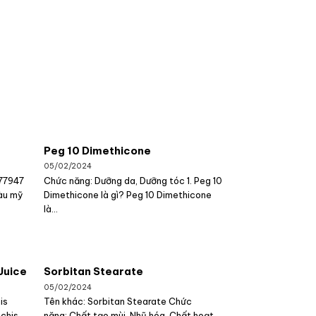
Peg 10 Dimethicone
05/02/2024
 77947
Chức năng: Dưỡng da, Dưỡng tóc 1. Peg 10
àu mỹ
Dimethicone là gì? Peg 10 Dimethicone
là...
Juice
Sorbitan Stearate
05/02/2024
is
Tên khác: Sorbitan Stearate Chức
achis
năng: Chất tạo mùi, Nhũ hóa, Chất hoạt