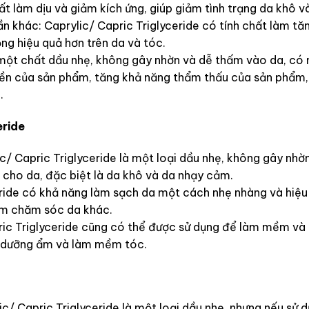
t làm dịu và giảm kích ứng, giúp giảm tình trạng da khô và
n khác: Caprylic/ Capric Triglyceride có tính chất làm t
ng hiệu quả hơn trên da và tóc.
à một chất dầu nhẹ, không gây nhờn và dễ thấm vào da, có
n của sản phẩm, tăng khả năng thẩm thấu của sản phẩm, 
.
eride
 Capric Triglyceride là một loại dầu nhẹ, không gây nhờ
cho da, đặc biệt là da khô và da nhạy cảm.
ride có khả năng làm sạch da một cách nhẹ nhàng và hiệu 
ẩm chăm sóc da khác.
ic Triglyceride cũng có thể được sử dụng để làm mềm và
g dưỡng ẩm và làm mềm tóc.
ic/ Capric Triglyceride là một loại dầu nhẹ, nhưng nếu sử 