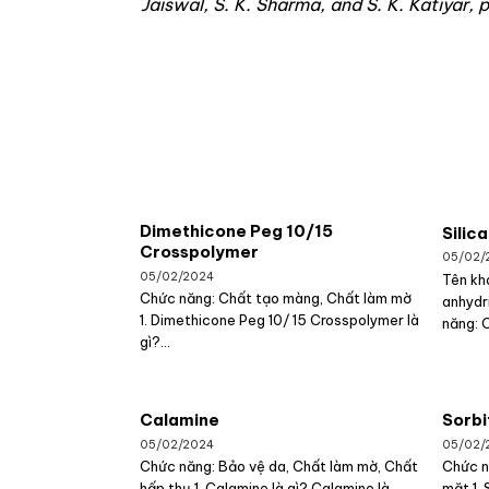
Jaiswal, S. K. Sharma, and S. K. Katiyar, 
Dimethicone Peg 10/15
Silica
Crosspolymer
05/02/
05/02/2024
Tên khá
Chức năng: Chất tạo màng, Chất làm mờ
anhydr
1. Dimethicone Peg 10/ 15 Crosspolymer là
năng: 
gì?...
Calamine
Sorbi
05/02/2024
05/02/
Chức năng: Bảo vệ da, Chất làm mờ, Chất
Chức n
hấp thụ 1. Calamine là gì? Calamine là...
mặt 1. 