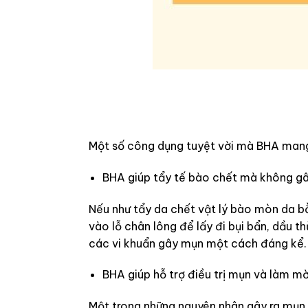
Một số công dụng tuyệt vời mà BHA mang 
BHA giúp tẩy tế bào chết mà không gâ
Nếu như tẩy da chết vật lý bào mòn da bằ
vào lỗ chân lông để lấy đi bụi bẩn, dầu t
các vi khuẩn gây mụn một cách đáng kể.
BHA giúp hỗ trợ điều trị mụn và làm m
Một trong những nguyên nhân gây ra mụn c