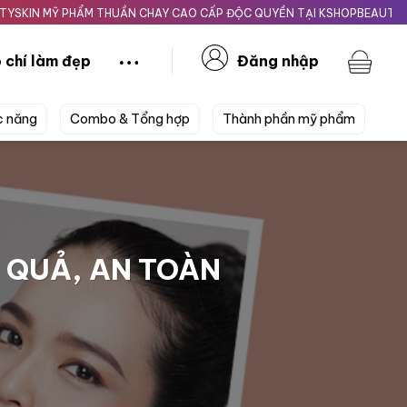
HẨM THUẦN CHAY CAO CẤP ĐỘC QUYỀN TẠI KSHOPBEAUTY.VN
Giao n
 chí làm đẹp
Đăng nhập
c năng
Combo & Tổng hợp
Thành phần mỹ phẩm
U QUẢ, AN TOÀN