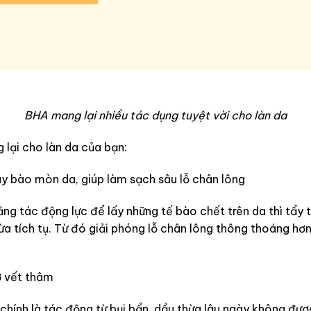
BHA mang lại nhiều tác dụng tuyệt vời cho làn da
lại cho làn da của bạn:
y bào mòn da, giúp làm sạch sâu lỗ chân lông
ng tác động lực để lấy những tế bào chết trên da thì tẩy
hừa tích tụ. Từ đó giải phóng lỗ chân lông thông thoáng h
ờ vết thâm
hính là tác động từ bụi bẩn, dầu thừa lâu ngày không được