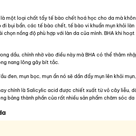
 là một loại chất tẩy tế bào chết hoá học cho da mà khôn
 đi bụi bẩn, các tế bào chết, tế bào vi khuẩn mụn khỏi là
ải chọn nồng độ phù hợp với làn da của mình. BHA khi hoạt
rong dầu, chính nhờ vào điều này mà BHA có thể thâm nhập
ong nang lông gây bít tắc.
đầu đen, mụn bọc, mụn ẩn nó sẽ dần đẩy mụn lên khỏi mụn
y chính là Salicylic acid được chiết xuất từ vỏ cây liễu,
 trong bảng thành phần của rất nhiều sản phẩm chăm sóc da
da