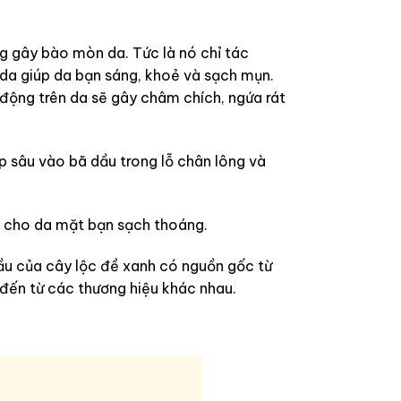
g gây bào mòn da. Tức là nó chỉ tác
n da giúp da bạn sáng, khoẻ và sạch mụn.
 động trên da sẽ gây châm chích, ngứa rát
 sâu vào bã dầu trong lỗ chân lông và
, cho da mặt bạn sạch thoáng.
 dầu của cây lộc đề xanh có nguồn gốc từ
 đến từ các thương hiệu khác nhau.