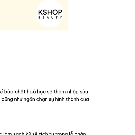
 tế bào chết hoá học sẽ thâm nhập sâu
ơn cũng như ngăn chặn sự hình thành của
 làm sạch kỹ sẽ tích tụ trong lỗ chân