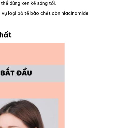
 thể dùng xen kẽ sáng tối.
m vụ loại bỏ tế bào chết còn niacinamide
hất