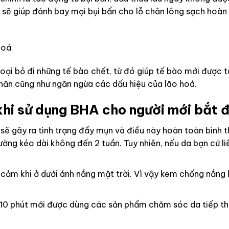
 sẽ giúp đánh bay mọi bụi bẩn cho lỗ chân lông sạch hoàn
hoá
ại bỏ đi những tế bào chết, từ đó giúp tế bào mới được tái
nhăn cũng như ngăn ngừa các dấu hiệu của lão hoá.
khi sử dụng BHA cho người mới bắt 
sẽ gây ra tình trạng đẩy mụn và điều này hoàn toàn bình 
ờng kéo dài không đến 2 tuần. Tuy nhiên, nếu da bạn cứ liê
cảm khi ở dưới ánh nắng mặt trời. Vì vậy kem chống nắng 
 10 phút mới được dùng các sản phẩm chăm sóc da tiếp th