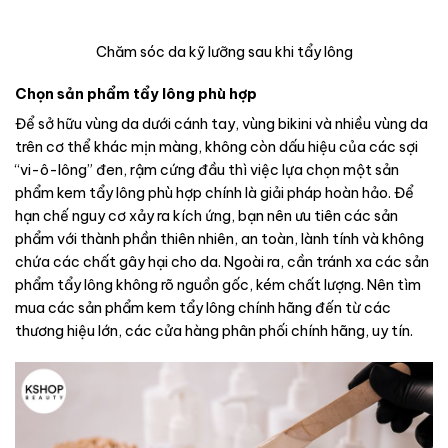
Chăm sóc da kỹ lưỡng sau khi tẩy lông
Chọn sản phẩm tẩy lông phù hợp
Để sở hữu vùng da dưới cánh tay, vùng bikini và nhiều vùng da
trên cơ thể khác mịn màng, không còn dấu hiệu của các sợi
“vi-ô-lông” đen, rậm cứng đầu thì việc lựa chọn một sản
phẩm kem tẩy lông phù hợp chính là giải pháp hoàn hảo. Để
hạn chế nguy cơ xảy ra kích ứng, bạn nên ưu tiên các sản
phẩm với thành phần thiên nhiên, an toàn, lành tính và không
chứa các chất gây hại cho da. Ngoài ra, cần tránh xa các sản
phẩm tẩy lông không rõ nguồn gốc, kém chất lượng. Nên tìm
mua các sản phẩm kem tẩy lông chính hãng đến từ các
thương hiệu lớn, các cửa hàng phân phối chính hãng, uy tín.