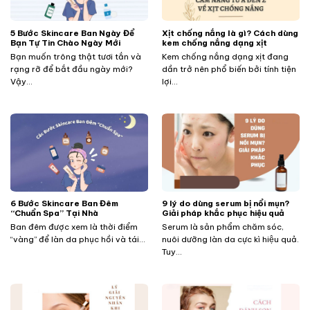
5 Bước Skincare Ban Ngày Để
Xịt chống nắng là gì? Cách dùng
Bạn Tự Tin Chào Ngày Mới
kem chống nắng dạng xịt
Bạn muốn trông thật tươi tắn và
Kem chống nắng dạng xịt đang
rạng rỡ để bắt đầu ngày mới?
dần trở nên phổ biến bởi tính tiện
Vậy...
lợi...
​​​​​​6 Bước Skincare Ban Đêm
9 lý do dùng serum bị nổi mụn?
“Chuẩn Spa” Tại Nhà
Giải pháp khắc phục hiệu quả
Ban đêm được xem là thời điểm
Serum là sản phẩm chăm sóc,
“vàng” để làn da phục hồi và tái...
nuôi dưỡng làn da cực kì hiệu quả.
Tuy...