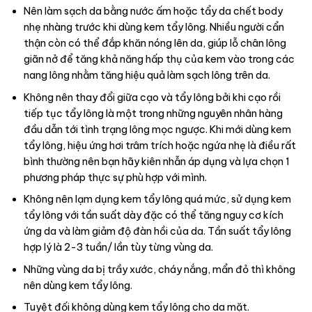
Nên làm sạch da bằng nước ấm hoặc tẩy da chết body
nhẹ nhàng trước khi dùng kem tẩy lông. Nhiều người cẩn
thận còn có thể đắp khăn nóng lên da, giúp lỗ chân lông
giãn nở để tăng khả năng hấp thụ của kem vào trong các
nang lông nhằm tăng hiệu quả làm sạch lông trên da.
Không nên thay đổi giữa cạo và tẩy lông bởi khi cạo rồi
tiếp tục tẩy lông là một trong những nguyên nhân hàng
đầu dẫn tới tình trạng lông mọc ngược. Khi mới dùng kem
tẩy lông, hiệu ứng hơi trâm trích hoặc ngứa nhẹ là điều rất
bình thường nên bạn hãy kiên nhẫn áp dụng và lựa chọn 1
phương pháp thực sự phù hợp với mình.
Không nên lạm dụng kem tẩy lông quá mức, sử dụng kem
tẩy lông với tần suất dày đặc có thể tăng nguy cơ kích
ứng da và làm giảm độ đàn hồi của da. Tần suất tẩy lông
hợp lý là 2-3 tuần/ lần tùy từng vùng da.
Những vùng da bị trầy xước, cháy nắng, mẩn đỏ thì không
nên dùng kem tẩy lông.
Tuyệt đối không dùng kem tẩy lông cho da mặt.