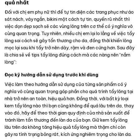
quả nhất
Đối với chị em phụ nữ thì để tự tin diện các trang phục như áo
sát nách, váy ngắn, bikini một cách tự tin, quyến rũ nhất thì
việc dọn dẹp sạch sẽ các vùng lông trên cơ thể có ý nghĩa vô
cùng quan trọng. Tuy nhiên, nhiều chị em lại lo lắng về việc tẩy
lông sai cách sẽ gây tổn thương cho da, đồng thời khiến lông
mọc lại sau khi tẩy trở nên dày, rậm và đen cứng hơn. Sau đây
là chia sẻ về tips tẩy lông đúng cách mà các nàng nên “nắm
lòng”:
Đọc kỹ hướng dẫn sử dụng trước khi dùng
Việc làm theo hướng dẫn sử dụng của từng sản phẩm có ý
nghĩa vô cùng quan trọng góp phần cho quá trình tẩy lông tại
nhà trở nên an toàn, hiệu quả hơn. Đồng thời, với bất kỳ loại
kem tẩy lông nào thì bạn cũng không để quá lâu trên da, thay
vào đó, hãy để theo thời gian quy định của nhà sản xuất để
tránh làm tổn thương đến làn da của bạn. Giữ kem tẩy lông
lâu trên da không tăng hiệu quả tẩy lông mà thậm chí còn
gây ra tình trạng bỏng rát, kích ứng nghiêm trọng cho làn da.