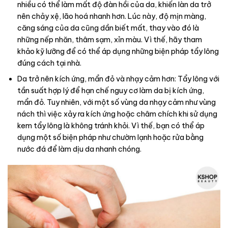
nhiều có thể làm mất độ đàn hồi của da, khiến làn da trở
nên chảy xệ, lão hoá nhanh hơn. Lúc này, độ mịn màng,
căng sáng của da cũng dần biết mất, thay vào đó là
những nếp nhăn, thâm sạm, xỉn màu. Vì thế, hãy tham
khảo kỹ lưỡng để có thể áp dụng những biện pháp tẩy lông
đúng cách tại nhà.
Da trở nên kích ứng, mẩn đỏ và nhạy cảm hơn: Tẩy lông với
tần suất hợp lý để hạn chế nguy cơ làm da bị kích ứng,
mẩn đỏ. Tuy nhiên, với một số vùng da nhạy cảm như vùng
nách thì việc xảy ra kích ứng hoặc châm chích khi sử dụng
kem tẩy lông là không tránh khỏi. Vì thế, bạn có thể áp
dụng một số biện pháp như chườm lạnh hoặc rửa bằng
nước đá để làm dịu da nhanh chóng.