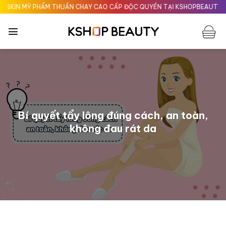
Chuyển
HẨM THUẦN CHAY CAO CẤP ĐỘC QUYỀN TẠI KSHOPBEAUTY.VN
Giao n
đến
nội
dung
Bí quyết tẩy lông đúng cách, an toàn,
không đau rát da