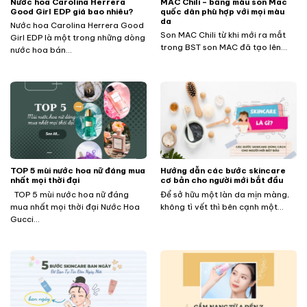
Nước hoa Carolina Herrera
MAC Chili – bảng màu son Mac
Good Girl EDP giá bao nhiêu?
quốc dân phù hợp với mọi màu
da
Nước hoa Carolina Herrera Good
Son MAC Chili từ khi mới ra mắt
Girl EDP là một trong những dòng
trong BST son MAC đã tạo lên...
nước hoa bán...
TOP 5 mùi nước hoa nữ đáng mua
Hướng dẫn các bước skincare
nhất mọi thời đại
cơ bản cho người mới bắt đầu
TOP 5 mùi nước hoa nữ đáng
Để sở hữu một làn da mịn màng,
mua nhất mọi thời đại Nước Hoa
không tì vết thì bên cạnh một...
Gucci...