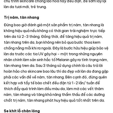
chu trình skincare chống lão hoá này đều đặn, để sớm lấy lại
làn da tươi mới, trẻ trung.
Trị nám, tàn nhang
Đừng bao giờ đánh giá một sản phẩm trị nám, tàn nhang là
không hiệu quả nếu không có thời gian trải nghiệm trực tiếp
trên da từ 2-3 tháng. Đồng thời, để tăng hiệu quả trị nám,
tàn nhang trên da, bạn không nên bỏ qua bước thoa kem
chống nắng mỗi khi ra ngoài. Đây là bước hữu hiệu giúp bảo vệ
làn da trước các tia UV gây hại – một trong những nguyên
nhân chính làm sản sinh hắc tố Melanin gây ra tình trạng nám,
tàn nhang tren da.
Sau 3 tháng sử dụng chính là câu trả lời
hoàn hảo cho skincare bao lâu thì da đẹp với làn da đang gặp
phải các vấn đề về nám, tàn nhang. Bên cạnh đó, đừng quên
kết hợp với tẩy tế bào chết đều đặn từ 1-2 lần/ tuần để
thích đẩy quá trình làm đều màu da, làm mờ các vết thâm
nám, tàn nhang và tăng khả năng thẩm thấu để các dưỡng
chất trị nám, tàn nhang phát huy hiệu quả tốt nhất trên da.
Se khít lỗ chân lông