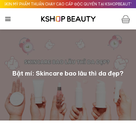
Chuyển
 PHẨM THUẦN CHAY CAO CẤP ĐỘC QUYỀN TẠI KSHOPBEAUTY.VN
Giao
đến
nội
dung
Bật mí: Skincare bao lâu thì da đẹp?