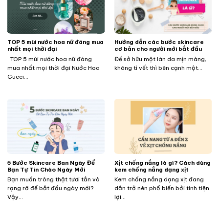
TOP 5 mùi nước hoa nữ đáng mua
Hướng dẫn các bước skincare
nhất mọi thời đại
cơ bản cho người mới bắt đầu
TOP 5 mùi nước hoa nữ đáng
Để sở hữu một làn da mịn màng,
mua nhất mọi thời đại Nước Hoa
không tì vết thì bên cạnh một...
Gucci...
5 Bước Skincare Ban Ngày Để
Xịt chống nắng là gì? Cách dùng
Bạn Tự Tin Chào Ngày Mới
kem chống nắng dạng xịt
Bạn muốn trông thật tươi tắn và
Kem chống nắng dạng xịt đang
rạng rỡ để bắt đầu ngày mới?
dần trở nên phổ biến bởi tính tiện
Vậy...
lợi...