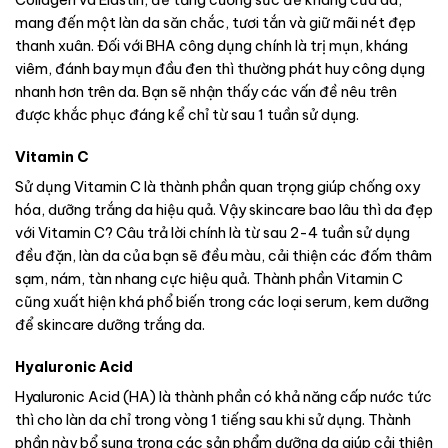
Collagen và Elastin, để tăng cường sức đề kháng của da,
mang đến một làn da săn chắc, tươi tắn và giữ mãi nét đẹp
thanh xuân.
Đối với BHA công dụng chính là trị mụn, kháng
viêm, đánh bay mụn đầu đen thì thường phát huy công dụng
nhanh hơn trên da. Bạn sẽ nhận thấy các vấn đề nêu trên
được khắc phục đáng kể chỉ từ sau 1 tuần sử dụng.
Vitamin C
Sử dụng Vitamin C là thành phần quan trọng giúp chống oxy
hóa, dưỡng trắng da hiệu quả. Vậy skincare bao lâu thì da đẹp
với Vitamin C? Câu trả lời chính là từ sau 2-4 tuần sử dụng
đều đặn, làn da của bạn sẽ đều màu, cải thiện các đốm thâm
sạm, nám, tàn nhang cực hiệu quả. Thành phần Vitamin C
cũng xuất hiện khá phổ biến trong các loại serum, kem dưỡng
để skincare dưỡng trắng da.
Hyaluronic Acid
Hyaluronic Acid (HA) là thành phần có khả năng cấp nước tức
thì cho làn da chỉ trong vòng 1 tiếng sau khi sử dụng. Thành
phần này bổ sung trong các sản phẩm dưỡng da giúp cải thiện