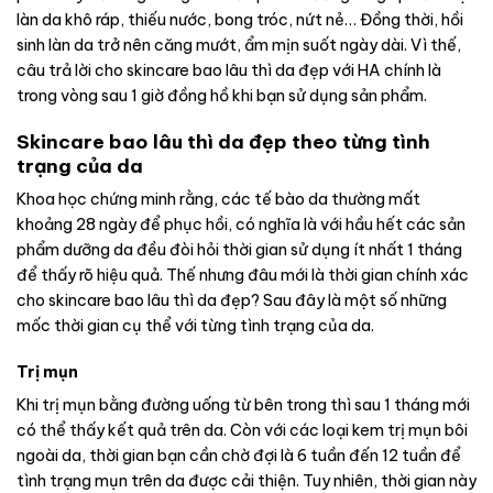
làn da khô ráp, thiếu nước, bong tróc, nứt nẻ… Đồng thời, hồi
sinh làn da trở nên căng mướt, ẩm mịn suốt ngày dài. Vì thế,
câu trả lời cho skincare bao lâu thì da đẹp với HA chính là
trong vòng sau 1 giờ đồng hồ khi bạn sử dụng sản phẩm.
Skincare bao lâu thì da đẹp theo từng tình
trạng của da
Khoa học chứng minh rằng, các tế bào da thường mất
khoảng 28 ngày để phục hồi, có nghĩa là với hầu hết các sản
phẩm dưỡng da đều đòi hỏi thời gian sử dụng ít nhất 1 tháng
để thấy rõ hiệu quả. Thế nhưng đâu mới là thời gian chính xác
cho skincare bao lâu thì da đẹp? Sau đây là một số những
mốc thời gian cụ thể với từng tình trạng của da.
Trị mụn
Khi trị mụn bằng đường uống từ bên trong thì sau 1 tháng mới
có thể thấy kết quả trên da. Còn với các loại kem trị mụn bôi
ngoài da, thời gian bạn cần chờ đợi là 6 tuần đến 12 tuần để
tình trạng mụn trên da được cải thiện. Tuy nhiên, thời gian này