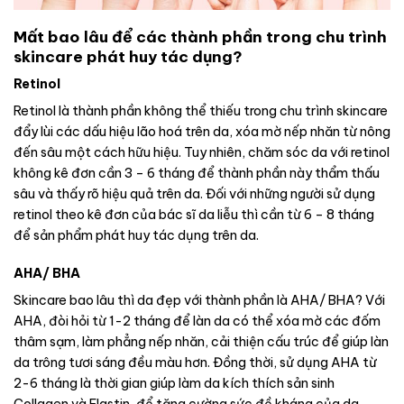
Mất bao lâu để các thành phần trong chu trình
skincare phát huy tác dụng?
Retinol
Retinol là thành phần không thể thiếu trong chu trình skincare
đẩy lùi các dấu hiệu lão hoá trên da, xóa mờ nếp nhăn từ nông
đến sâu một cách hữu hiệu. Tuy nhiên, chăm sóc da với retinol
không kê đơn cần 3 – 6 tháng để thành phần này thẩm thấu
sâu và thấy rõ hiệu quả trên da. Đối với những người sử dụng
retinol theo kê đơn của bác sĩ da liễu thì cần từ 6 – 8 tháng
để sản phẩm phát huy tác dụng trên da.
AHA/ BHA
Skincare bao lâu thì da đẹp với thành phần là AHA/ BHA? Với
AHA, đòi hỏi từ 1-2 tháng để làn da có thể xóa mờ các đốm
thâm sạm, làm phẳng nếp nhăn, cải thiện cấu trúc để giúp làn
da trông tươi sáng đều màu hơn. Đồng thời, sử dụng AHA từ
2-6 tháng là thời gian giúp làm da kích thích sản sinh