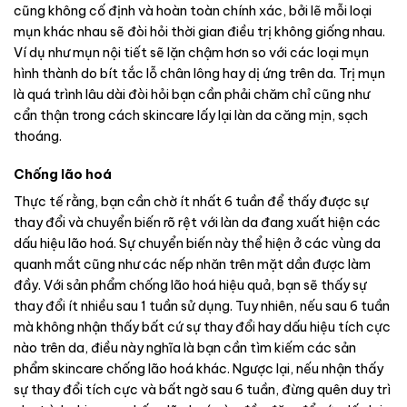
cũng không cố định và hoàn toàn chính xác, bởi lẽ mỗi loại
mụn khác nhau sẽ đòi hỏi thời gian điều trị không giống nhau.
Ví dụ như mụn nội tiết sẽ lặn chậm hơn so với các loại mụn
hình thành do bít tắc lỗ chân lông hay dị ứng trên da. Trị mụn
là quá trình lâu dài đòi hỏi bạn cần phải chăm chỉ cũng như
cẩn thận trong cách skincare lấy lại làn da căng mịn, sạch
thoáng.
Chống lão hoá
Thực tế rằng, bạn cần chờ ít nhất 6 tuần để thấy được sự
thay đổi và chuyển biến rõ rệt với làn da đang xuất hiện các
dấu hiệu lão hoá. Sự chuyển biến này thể hiện ở các vùng da
quanh mắt cũng như các nếp nhăn trên mặt dần được làm
đầy.
Với sản phẩm chống lão hoá hiệu quả, bạn sẽ thấy sự
thay đổi ít nhiều sau 1 tuần sử dụng. Tuy nhiên, nếu sau 6 tuần
mà không nhận thấy bất cứ sự thay đổi hay dấu hiệu tích cực
nào trên da, điều này nghĩa là bạn cần tìm kiếm các sản
phẩm skincare chống lão hoá khác. Ngược lại, nếu nhận thấy
sự thay đổi tích cực và bất ngờ sau 6 tuần, đừng quên duy trì