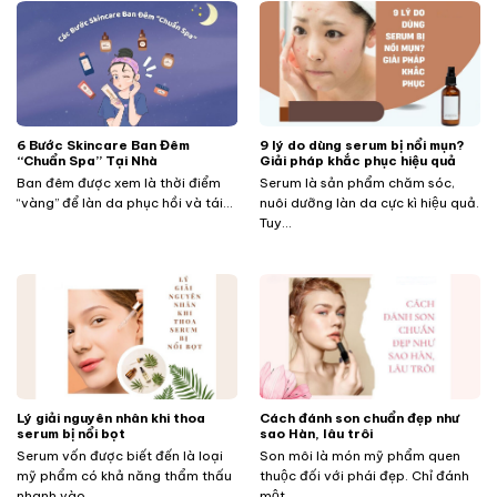
​​​​​​6 Bước Skincare Ban Đêm
9 lý do dùng serum bị nổi mụn?
“Chuẩn Spa” Tại Nhà
Giải pháp khắc phục hiệu quả
Ban đêm được xem là thời điểm
Serum là sản phẩm chăm sóc,
“vàng” để làn da phục hồi và tái...
nuôi dưỡng làn da cực kì hiệu quả.
Tuy...
Lý giải nguyên nhân khi thoa
Cách đánh son chuẩn đẹp như
serum bị nổi bọt
sao Hàn, lâu trôi
Serum vốn được biết đến là loại
Son môi là món mỹ phẩm quen
mỹ phẩm có khả năng thẩm thấu
thuộc đối với phái đẹp. Chỉ đánh
nhanh vào...
một...