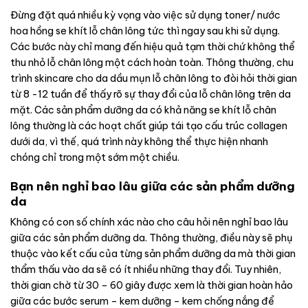
Đừng đặt quá nhiều kỳ vọng vào việc sử dụng toner/ nước
hoa hồng se khít lỗ chân lông tức thì ngay sau khi sử dụng.
Các bước này chỉ mang đến hiệu quả tạm thời chứ không thể
thu nhỏ lỗ chân lông một cách hoàn toàn. Thông thường, chu
trình skincare cho da dầu mụn lỗ chân lông to đòi hỏi thời gian
từ 8 -12 tuần để thấy rõ sự thay đổi của lỗ chân lông trên da
mặt.
Các sản phẩm dưỡng da có khả năng se khít lỗ chân
lông thường là các hoạt chất giúp tái tạo cấu trúc collagen
dưới da, vì thế, quá trình này không thể thực hiện nhanh
chóng chỉ trong một sớm một chiều.
Bạn nên nghỉ bao lâu giữa các sản phẩm dưỡng
da
Không có con số chính xác nào cho câu hỏi nên nghỉ bao lâu
giữa các sản phẩm dưỡng da. Thông thường, điều này sẽ phụ
thuộc vào kết cấu của từng sản phẩm dưỡng da mà thời gian
thẩm thấu vào da sẽ có ít nhiều những thay đổi. Tuy nhiên,
thời gian chờ từ 30 – 60 giây được xem là thời gian hoàn hảo
giữa các bước serum – kem dưỡng – kem chống nắng để