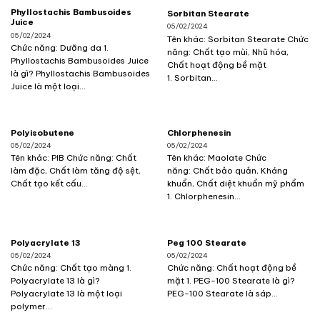
Phyllostachis Bambusoides
Sorbitan Stearate
Juice
05/02/2024
05/02/2024
Tên khác: Sorbitan Stearate Chức
Chức năng: Dưỡng da 1.
năng: Chất tạo mùi, Nhũ hóa,
Phyllostachis Bambusoides Juice
Chất hoạt động bề mặt
là gì? Phyllostachis Bambusoides
1. Sorbitan...
Juice là một loại...
Polyisobutene
Chlorphenesin
05/02/2024
05/02/2024
Tên khác: PIB Chức năng: Chất
Tên khác: Maolate Chức
làm đặc, Chất làm tăng độ sệt,
năng: Chất bảo quản, Kháng
Chất tạo kết cấu...
khuẩn, Chất diệt khuẩn mỹ phẩm
1. Chlorphenesin...
Polyacrylate 13
Peg 100 Stearate
05/02/2024
05/02/2024
Chức năng: Chất tạo màng 1.
Chức năng: Chất hoạt động bề
Polyacrylate 13 là gì?
mặt 1. PEG-100 Stearate là gì?
Polyacrylate 13 là một loại
PEG-100 Stearate là sáp...
polymer...