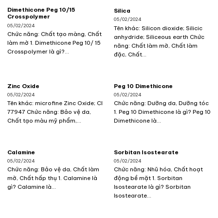
Dimethicone Peg 10/15
Silica
Crosspolymer
05/02/2024
05/02/2024
Tên khác: Silicon dioxide; Silicic
Chức năng: Chất tạo màng, Chất
anhydride; Siliceous earth Chức
làm mờ 1. Dimethicone Peg 10/ 15
năng: Chất làm mờ, Chất làm
Crosspolymer là gì?...
đặc, Chất...
Zinc Oxide
Peg 10 Dimethicone
05/02/2024
05/02/2024
Tên khác: microfine Zinc Oxide; CI
Chức năng: Dưỡng da, Dưỡng tóc
77947 Chức năng: Bảo vệ da,
1. Peg 10 Dimethicone là gì? Peg 10
Chất tạo màu mỹ phẩm,...
Dimethicone là...
Calamine
Sorbitan Isostearate
05/02/2024
05/02/2024
Chức năng: Bảo vệ da, Chất làm
Chức năng: Nhũ hóa, Chất hoạt
mờ, Chất hấp thụ 1. Calamine là
động bề mặt 1. Sorbitan
gì? Calamine là...
Isostearate là gì? Sorbitan
Isostearate...