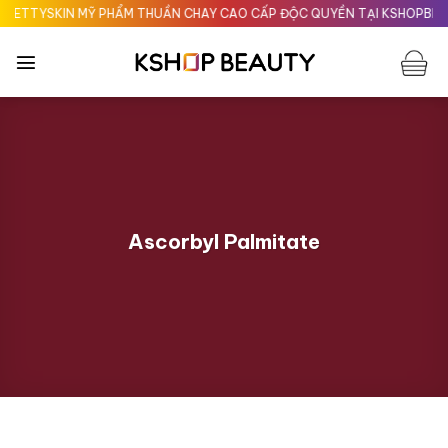
Chuyển
TYSKIN MỸ PHẨM THUẦN CHAY CAO CẤP ĐỘC QUYỀN TẠI KSHOPBEAUTY
đến
nội
dung
Ascorbyl Palmitate