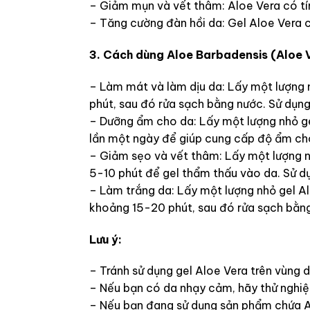
– Giảm mụn và vết thâm: Aloe Vera có tí
– Tăng cường đàn hồi da: Gel Aloe Vera c
3. Cách dùng Aloe Barbadensis (Aloe 
– Làm mát và làm dịu da: Lấy một lượng 
phút, sau đó rửa sạch bằng nước. Sử dụng
– Dưỡng ẩm cho da: Lấy một lượng nhỏ ge
lần một ngày để giúp cung cấp độ ẩm ch
– Giảm sẹo và vết thâm: Lấy một lượng n
5-10 phút để gel thẩm thấu vào da. Sử d
– Làm trắng da: Lấy một lượng nhỏ gel A
khoảng 15-20 phút, sau đó rửa sạch bằng
Lưu ý:
– Tránh sử dụng gel Aloe Vera trên vùng 
– Nếu bạn có da nhạy cảm, hãy thử nghiệ
– Nếu bạn đang sử dụng sản phẩm chứa AH