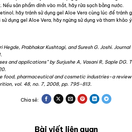
t. Nếu sản phẩm dính vào mắt, hãy rửa sạch bằng nước.
inol, hãy tránh sử dụng gel Aloe Vera cùng lúc để tránh g
 sử dụng gel Aloe Vera, hãy ngừng sử dụng và tham khảo ý 
ri Hegde, Prabhakar Kushtagi, and Suresh G. Joshi. Journa
.
l uses and applications” by Surjushe A, Vasani R, Saple DG. 
20.
the food, pharmaceutical and cosmetic industries–a review
ition, vol. 48, no. 7, 2008, pp. 795-813.
Bài viết liên quan