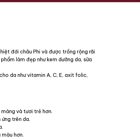
hiệt đới châu Phi và được trồng rộng rãi
sản phẩm làm đẹp như kem dưỡng da, sữa
o da như vitamin A, C, E, axit folic,
màng và tươi trẻ hơn.
 ứng trên da.
a.
u màu hơn.