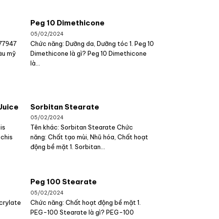
Peg 10 Dimethicone
05/02/2024
 77947
Chức năng: Dưỡng da, Dưỡng tóc 1. Peg 10
àu mỹ
Dimethicone là gì? Peg 10 Dimethicone
là...
Juice
Sorbitan Stearate
05/02/2024
is
Tên khác: Sorbitan Stearate Chức
achis
năng: Chất tạo mùi, Nhũ hóa, Chất hoạt
động bề mặt 1. Sorbitan...
Peg 100 Stearate
05/02/2024
crylate
Chức năng: Chất hoạt động bề mặt 1.
PEG-100 Stearate là gì? PEG-100