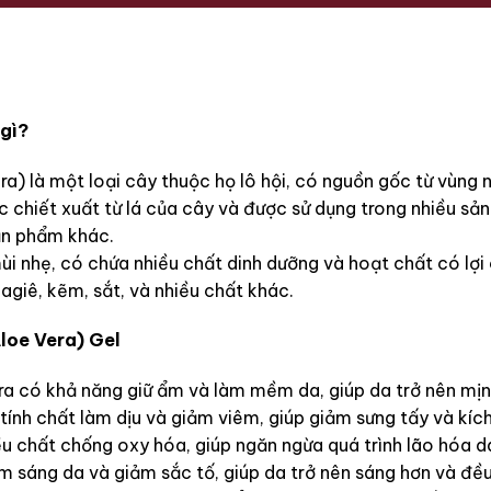
 gì?
a) là một loại cây thuộc họ lô hội, có nguồn gốc từ vùng n
ợc chiết xuất từ lá của cây và được sử dụng trong nhiều 
ản phẩm khác.
 nhẹ, có chứa nhiều chất dinh dưỡng và hoạt chất có lợi ch
agiê, kẽm, sắt, và nhiều chất khác.
loe Vera) Gel
 có khả năng giữ ẩm và làm mềm da, giúp da trở nên mịn 
ính chất làm dịu và giảm viêm, giúp giảm sưng tấy và kích
u chất chống oxy hóa, giúp ngăn ngừa quá trình lão hóa d
m sáng da và giảm sắc tố, giúp da trở nên sáng hơn và đề