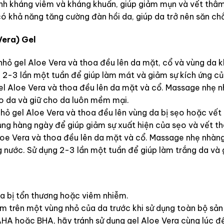
nh kháng viêm và kháng khuẩn, giúp giảm mụn và vết thâm
ó khả năng tăng cường đàn hồi da, giúp da trở nên săn chắ
Vera) Gel
nhỏ gel Aloe Vera và thoa đều lên da mặt, cổ và vùng da 
 2-3 lần một tuần để giúp làm mát và giảm sự kích ứng củ
l Aloe Vera và thoa đều lên da mặt và cổ. Massage nhẹ n
o da và giữ cho da luôn mềm mại.
hỏ gel Aloe Vera và thoa đều lên vùng da bị sẹo hoặc vế
ụng hàng ngày để giúp giảm sự xuất hiện của sẹo và vết t
loe Vera và thoa đều lên da mặt và cổ. Massage nhẹ nhàn
 nước. Sử dụng 2-3 lần một tuần để giúp làm trắng da và 
da bị tổn thương hoặc viêm nhiễm.
m trên một vùng nhỏ của da trước khi sử dụng toàn bộ sả
A hoặc BHA, hãy tránh sử dụng gel Aloe Vera cùng lúc để