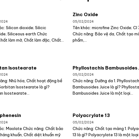
Zinc Oxide
2024
05/02/2024
c: Silicon dioxide; Silicic
Tên khác: microfine Zinc Oxide; CI
ide; Siliceous earth Chức
Chức năng: Bảo vệ da, Chất tạo m
Chất làm mờ, Chất làm đặc, Chất...
phẩm,...
tan Isostearate
Phyllostachis Bambusoides 
2024
05/02/2024
ăng: Nhũ hóa, Chất hoạt động bề
Chức năng: Dưỡng da 1. Phyllostach
Sorbitan Isostearate là gì?
Bambusoides Juice là gì? Phyllost
n Isostearate...
Bambusoides Juice là một loại...
phenesin
Polyacrylate 13
2024
05/02/2024
ác: Maolate Chức năng: Chất bảo
Chức năng: Chất tạo màng 1. Polya
Kháng khuẩn, Chất diệt khuẩn mỹ
13 là gì? Polyacrylate 13 là một loại