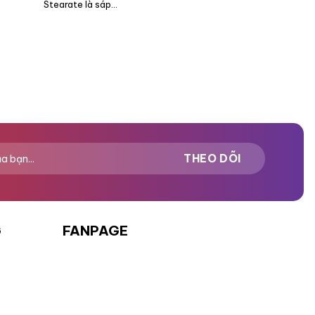
Stearate là sáp...
G
FANPAGE