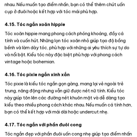
nhau. Nếu muốn tạo điểm nhấn, bạn có thể thêm chút uốn
cụp ở đuôi hoặc kết hợp với tóc mái phù hợp.
4.15. Tóc ngắn xoăn hippie
Tóc xoăn hippie mang phong cách phóng khoáng, đầy cá
tính và cuốn hút. Những lọn tóc xoăn nhỏ giúp tạo độ bồng
bềnh và làm dày tóc, phù hợp với những ai yêu thích sự tự do
và nổi bật. Kiểu tóc này đặc biệt phù hợp với phong cách
vintage hoặc bohemian.
4.16. Tóc pixie ngắn xinh xắn
Tóc pixie là kiểu tóc ngắn gọn gàng, mang lại vẻ ngoài trẻ
trung, năng động nhưng vẫn giữ được nét nữ tính. Kiểu tóc
này giúp tôn lên các đường nét khuôn mặt và dễ dàng tạo
kiểu theo nhiều phong cách khác nhau. Nếu muốn cá tính hơn,
bạn có thể kết hợp với mái dài hoặc undercut nhẹ.
4.17. Tóc ngắn với phần đuôi cong
Tóc ngắn đẹp với phần đuôi uốn cong nhẹ giúp tạo điểm nhấn