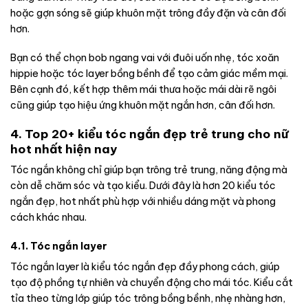
hoặc gợn sóng sẽ giúp khuôn mặt trông đầy đặn và cân đối
hơn.
Bạn có thể chọn bob ngang vai với đuôi uốn nhẹ, tóc xoăn
hippie hoặc tóc layer bồng bềnh để tạo cảm giác mềm mại.
Bên cạnh đó, kết hợp thêm mái thưa hoặc mái dài rẽ ngôi
cũng giúp tạo hiệu ứng khuôn mặt ngắn hơn, cân đối hơn.
4. Top 20+ kiểu tóc ngắn đẹp trẻ trung cho nữ
hot nhất hiện nay
Tóc ngắn không chỉ giúp bạn trông trẻ trung, năng động mà
còn dễ chăm sóc và tạo kiểu. Dưới đây là hơn 20 kiểu tóc
ngắn đẹp, hot nhất phù hợp với nhiều dáng mặt và phong
cách khác nhau.
4.1. Tóc ngắn layer
Tóc ngắn layer là kiểu tóc ngắn đẹp đầy phong cách, giúp
tạo độ phồng tự nhiên và chuyển động cho mái tóc. Kiểu cắt
tỉa theo từng lớp giúp tóc trông bồng bềnh, nhẹ nhàng hơn,