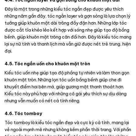
Đây là một trong những kiểu tóc ngắn đẹp được yêu thích
những năm gần đây, tóc ngắn layer và gợn sóng là lựa chọn lý
tưởng giúp khuôn mặt dài trông đầy đặn hơn. Những lớp tóc
được cắt tỉa khéo léo kết hợp với sóng nhẹ giúp tạo độ bồng
bềnh, giúp khuôn mặt trông cân đối hơn. Đây là kiểu tóc mang
lại sự nữ tính và thanh lịch mà vẫn giữ được nét trẻ trung, hiện
đại.
4.5. Tóc ngắn uốn cho khuôn mặt tròn
Kiểu tóc uốn nhẹ giúp tạo độ phồng tự nhiên và làm thon gọn
khuôn mặt tròn. Những lọn tóc uốn bồng bềnh giúp che đi
khuyết điểm hai bên má, giúp gương mặt thanh thoát hơn.
Kiểu tóc này phù hợp với những cô gái yêu thích sự dịu dàng
nhưng vẫn muốn có nét cá tính riêng.
4.6. Tóc tomboy
Tóc tomboy là kiểu tóc ngắn đẹp và cực kỳ cá tính, mang lại
vẻ ngoài mạnh mẽ nhưng không kém phần thời trang. Với phần