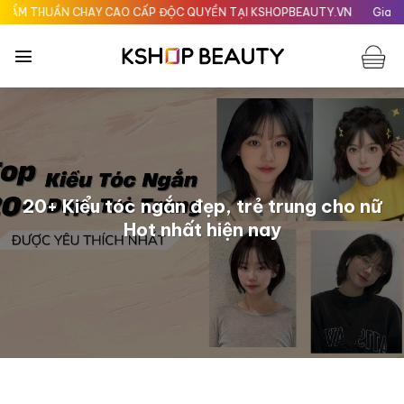
Chuyển
 CHAY CAO CẤP ĐỘC QUYỀN TẠI KSHOPBEAUTY.VN
Giao nhanh 24H tạ
đến
nội
dung
20+ Kiểu tóc ngắn đẹp, trẻ trung cho nữ
Hot nhất hiện nay