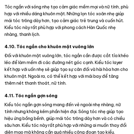
Tóc ngắn với sóng nhẹ tạo cảm giác mềm mại và nữ tính, phù
hợp với nhiều dáng khuôn mặt. Những lọn tóc xoăn nhẹ giúp
mái tóc trông dày hơn, tạo cảm giác trẻ trung và cuốn hút.
Kiểu tóc này rất phù hợp với phong cách Hàn Quốc nhẹ
nhàng, thanh lịch.
4.10. Tóc ngắn cho khuôn mặt vuông lớn
Đối với khuôn mặt vuông lớn, tóc ngắn cần được cắt tỉa khéo
léo để làm mềm đi các đường nét góc cạnh. Kiểu tóc layer
kết hợp với uốn nhẹ sẽ giúp tạo sự cân đối và hài hòa hơn cho
khuôn mặt. Ngoài ra, có thể kết hợp với mái bay để tăng
thêm nét thanh thoát, nữ tính.
4.11. Tóc ngắn gợn sóng
Kiểu tóc ngắn gợn sóng mang đến vẻ ngoài nhẹ nhàng, nữ
tính nhưng không kém phần hiện đại. Sóng tóc nhẹ giúp tạo
hiệu ứng bồng bềnh, giúp mái tóc trông dày hơn và có chiều
sâu hơn. Kiểu tóc này rất phù hợp với những ai muốn thay đổi
diện mạo mà không cần quá nhiều công đoạn tạo kiểu.