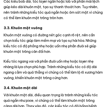
Các kiểu bob dài, tóc layer ngắn hoặc lob với phần mái lệch
giúp kéo dài khuôn mặt, tạo sự thanh thoát hơn. Tuy nhiên,
nên tránh những kiểu tóc quá ngắn hoặc ôm sát mặt vì chúng
có thể làm khuôn mặt trông tròn hơn.
3.3. Khuôn mặt vuông
Khuôn mặt vuông có đường nét góc cạnh rõ rệt, nên cần
chọn kiểu tóc giúp làm mềm mại và tạo sự hài hòa. Những
kiểu tóc có độ phồng nhẹ hoặc uốn nhẹ phần đuôi sẽ giúp
khuôn mặt trông cân đối hơn.
Kiểu tóc ngang vai với phần đuôi uốn nhẹ hoặc layer nhẹ
nhàng là lựa chọn phù hợp. Tránh những kiểu tóc có độ dài
ngang cằm và quá thẳng vì chúng có thể làm lộ rõ xương hàm
vuông, khiến khuôn mặt trông cứng hơn.
3.4. Khuôn mặt dài
Với khuôn mặt dài, điều quan trọng là tránh những kiểu tóc
quá ngắn như pixie, vì chúng có thể làm khuôn mặt trông
càng dài hơn. Thay vào đó, các kiểu tóc có độ bồng bềnh