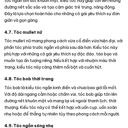
tóc ngắn ôm sát khuôn mặt, kiểu tóc này giúp tôn lên những
đường nét sắc sảo và tạo cảm giác trẻ trung, năng động.
Đây là lựa chọn hoàn hảo cho những cô gái yêu thích sự đơn
giản và gọn gàng.
4.7. Tóc mullet nữ
Tóc mullet nữ mang phong cách vừa cổ điển vừa hiện đại, với
phần tóc phía trước ngắn và phía sau dài hơn. Kiểu tóc này
phù hợp với những cô gái yêu thích sự độc đáo, táo bạo và
muốn tạo ấn tượng riêng. Nếu kết hợp với nhuộm màu thời
trang, kiểu tóc này càng thêm nổi bật và cuốn hút.
4.8. Tóc bob thời trang
Tóc bob là kiểu tóc ngắn kinh điển và chưa bao giờ lỗi mốt.
Với độ dài ngang cằm hoặc chấm vai, tóc bob giúp tôn lên
đường nét khuôn mặt và mang lại vẻ ngoài thanh lịch, thời
thượng. Kiểu tóc này có thể kết hợp với uốn cụp, uốn xoăn
nhẹ hoặc để thẳng tự nhiên tùy theo phong cách mỗi người.
4.9. Tóc ngắn sóng nhẹ