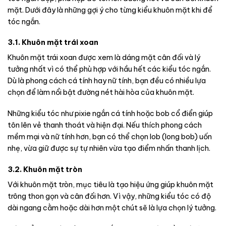
mặt. Dưới đây là những gợi ý cho từng kiểu khuôn mặt khi để
tóc ngắn.
3.1. Khuôn mặt trái xoan
Khuôn mặt trái xoan được xem là dáng mặt cân đối và lý
tưởng nhất vì có thể phù hợp với hầu hết các kiểu tóc ngắn.
Dù là phong cách cá tính hay nữ tính, bạn đều có nhiều lựa
chọn để làm nổi bật đường nét hài hòa của khuôn mặt.
Những kiểu tóc như pixie ngắn cá tính hoặc bob cổ điển giúp
tôn lên vẻ thanh thoát và hiện đại. Nếu thích phong cách
mềm mại và nữ tính hơn, bạn có thể chọn lob (long bob) uốn
nhẹ, vừa giữ được sự tự nhiên vừa tạo điểm nhấn thanh lịch.
3.2. Khuôn mặt tròn
Với khuôn mặt tròn, mục tiêu là tạo hiệu ứng giúp khuôn mặt
trông thon gọn và cân đối hơn. Vì vậy, những kiểu tóc có độ
dài ngang cằm hoặc dài hơn một chút sẽ là lựa chọn lý tưởng.