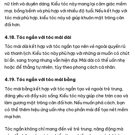
nữ tính và duyên dáng. Kiểu tóc này mang lại cảm giác mềm
mại, bồng bềnh và phù hợp với nhiều độ tuổi. Nếu kết hợp với
tóc mái phù hợp, kiểu tóc này sẽ giúp khuôn mặt trông cân
đối hơn.
4.18. Tóc ngắn với tóc mái dài
Tóc mái dài kết hợp với tóc ngắn tạo nên vẻ ngoài quyến rũ
và thanh lịch. Kiểu tóc này phù hợp với những ai muốn có chút
bí ẩn, sang trọng nhưng vẫn hiện đại. Mái dài có thể uốn nhẹ
hoặc để thẳng tự nhiên, tùy theo phong cách cá nhân.
4.19. Tóc ngắn với tóc mái bằng
Tóc mái bằng kết hợp với tóc ngắn tạo vẻ ngoài trẻ trung,
đáng yêu và đầy sức sống. Kiểu tóc này giúp che trán cao và
làm gương mặt trông cân đối hơn. Nếu muốn phá cách, bạn
có thể thêm hiệu ứng uốn nhẹ cho phần mái để tạo nét mềm
mại hơn.
Tóc ngắn không chỉ mang đến vẻ trẻ trung, năng động mà