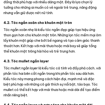
đồng thời phù hợp với nhiều dáng mặt. Đây là lựa chọn lý
tưởng cho những ai muốn có vẻ ngoài trẻ trung, năng động
nhưng vẫn giữ được nét nữ tính.
4.2. Tóc ngắn xoăn cho khuôn mặt tròn
Tóc ngắn xoăn nhẹ là kiểu tóc ngắn đẹp giúp tạo hiệu ứng
thon gọn hơn cho khuôn mặt tròn. Những lọn tóc mềm mại ôm
lấy khuôn mặt giúp che bớt bề ngang và tạo cảm giác thanh
thoát hơn. Kết hợp với mái thưa hoặc mái bay sẽ giúp tổng
thể khuôn mặt trông hài hòa và trẻ trung hơn.
4.3. Tóc mullet ngắn layer
Tóc mullet ngắn layer là kiểu tóc cá tính và đầy phá cách, với
phần tóc hai bên cắt ngắn trong khi phần tóc sau dài hơn.
Kiểu tóc này mang phong cách hiện đại, mạnh mẽ và đặc
biệt phù hợp với những cô gái thích sự nổi bật, táo bạo. Tóc
mullet có thể kết hợp với mái thưa hoặc mái dài để tạo điểm
nhấn riêng biệt.
4.4. Tóc ngắn layer và gợn sóng cho khuôn mặt dài