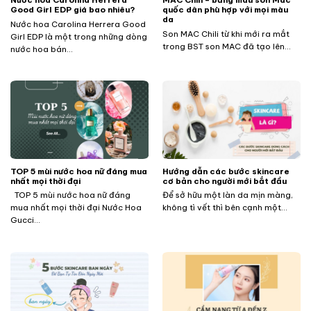
Good Girl EDP giá bao nhiêu?
quốc dân phù hợp với mọi màu
da
Nước hoa Carolina Herrera Good
Son MAC Chili từ khi mới ra mắt
Girl EDP là một trong những dòng
trong BST son MAC đã tạo lên...
nước hoa bán...
TOP 5 mùi nước hoa nữ đáng mua
Hướng dẫn các bước skincare
nhất mọi thời đại
cơ bản cho người mới bắt đầu
TOP 5 mùi nước hoa nữ đáng
Để sở hữu một làn da mịn màng,
mua nhất mọi thời đại Nước Hoa
không tì vết thì bên cạnh một...
Gucci...