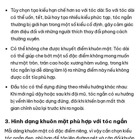
Tùy chọn tạo kiểu hạn chế hơn so với tóc dài: So với tóc dài
có thể uốn, tết, búi hay tạo nhiều kiểu phức tạp, tóc ngắn
thường bị giới hạn trong một số kiểu cố định, gây cảm giác
đơn điệu đối với những người thích thay đổi phong cách
thường xuyên.
Có thể không che được khuyết điểm khuôn mặt: Tóc dài
có thể giúp che bớt một số đặc điểm không mong muốn
như mặt tròn, trán cao hoặc xương hàm vuông, trong khi
tóc ngắn lại dễ dàng làm lộ ra những điểm này nếu không
được cắt tỉa phù hợp.
Đầu tóc có thể dựng đứng theo nhiều hướng khác nhau:
Khi mới ngủ dậy hoặc sau khi đội mũ, tóc ngắn có xu hướng
bị vểnh lên hoặc dựng đứng, đôi khi khiến bạn mất thời
gian chỉnh sửa lại trước khi ra ngoài.
3. Hình dạng khuôn mặt phù hợp với tóc ngắn
Mỗi dáng khuôn mặt có đặc điểm riêng, vì vậy cần chọn kiểu
tóc ngắn đẹp, phù hợp để tôn lên đường nét và cân đối khuôn