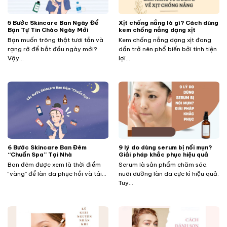
5 Bước Skincare Ban Ngày Để
Xịt chống nắng là gì? Cách dùng
Bạn Tự Tin Chào Ngày Mới
kem chống nắng dạng xịt
Bạn muốn trông thật tươi tắn và
Kem chống nắng dạng xịt đang
rạng rỡ để bắt đầu ngày mới?
dần trở nên phổ biến bởi tính tiện
Vậy...
lợi...
​​​​​​6 Bước Skincare Ban Đêm
9 lý do dùng serum bị nổi mụn?
“Chuẩn Spa” Tại Nhà
Giải pháp khắc phục hiệu quả
Ban đêm được xem là thời điểm
Serum là sản phẩm chăm sóc,
“vàng” để làn da phục hồi và tái...
nuôi dưỡng làn da cực kì hiệu quả.
Tuy...