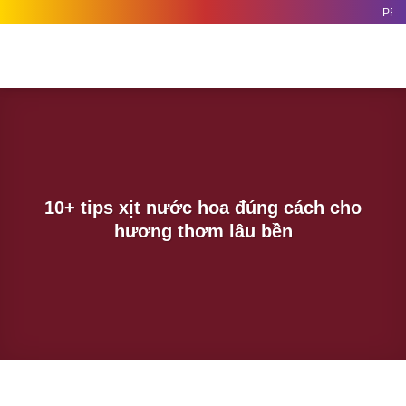
Chuyển
PRET
đến
nội
dung
10+ tips xịt nước hoa đúng cách cho
hương thơm lâu bền