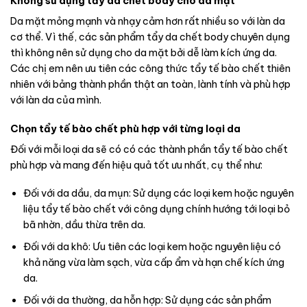
Không sử dụng tẩy da chết body cho da mặt
Da mặt mỏng mạnh và nhạy cảm hơn rất nhiều so với làn da
cơ thể. Vì thế, các sản phẩm tẩy da chết body chuyên dụng
thì không nên sử dụng cho da mặt bởi dễ làm kích ứng da.
Các chị em nên ưu tiên các công thức tẩy tế bào chết thiên
nhiên với bảng thành phần thật an toàn, lành tính và phù hợp
với làn da của mình.
Chọn tẩy tế bào chết phù hợp với từng loại da
Đối với mỗi loại da sẽ có có các thành phần tẩy tế bào chết
phù hợp và mang đến hiệu quả tốt ưu nhất, cụ thể như:
Đối với da dầu, da mụn: Sử dụng các loại kem hoặc nguyên
liệu tẩy tế bào chết với công dụng chính hướng tới loại bỏ
bã nhờn, dầu thừa trên da.
Đối với da khô: Ưu tiên các loại kem hoặc nguyên liệu có
khả năng vừa làm sạch, vừa cấp ẩm và hạn chế kích ứng
da.
Đối với da thường, da hỗn hợp: Sử dụng các sản phẩm