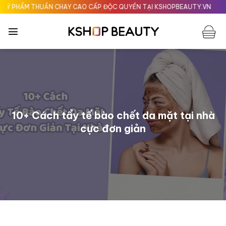
Chuyển
HUẦN CHAY CAO CẤP ĐỘC QUYỀN TẠI KSHOPBEAUTY.VN
Giao nhanh 2
đến
nội
dung
10+ Cách tẩy tế bào chết da mặt tại nhà
cực đơn giản