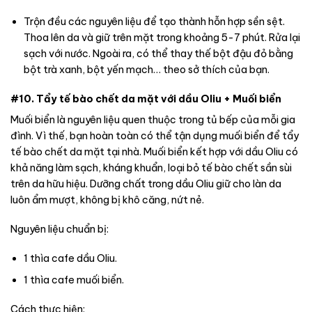
Trộn đều các nguyên liệu để tạo thành hỗn hợp sền sệt.
Thoa lên da và giữ trên mặt trong khoảng 5-7 phút. Rửa lại
sạch với nước. Ngoài ra, có thể thay thế bột đậu đỏ bằng
bột trà xanh, bột yến mạch… theo sở thích của bạn.
#10. Tẩy tế bào chết da mặt với dầu Oliu + Muối biển
Muối biển là nguyên liệu quen thuộc trong tủ bếp của mỗi gia
đình. Vì thế, bạn hoàn toàn có thể tận dụng muối biển để tẩy
tế bào chết da mặt tại nhà. Muối biển kết hợp với dầu Oliu có
khả năng làm sạch, kháng khuẩn, loại bỏ tế bào chết sần sùi
trên da hữu hiệu. Dưỡng chất trong dầu Oliu giữ cho làn da
luôn ẩm mượt, không bị khô căng, nứt nẻ.
Nguyên liệu chuẩn bị:
1 thìa cafe dầu Oliu.
1 thìa cafe muối biển.
Cách thực hiện: