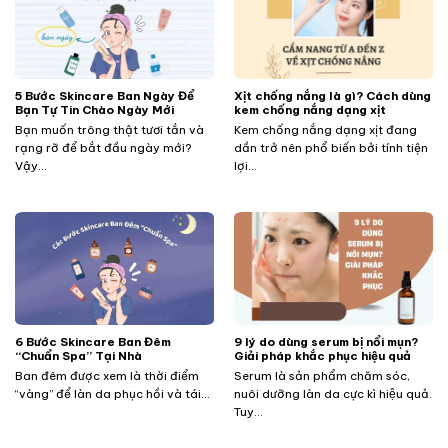
5 Bước Skincare Ban Ngày Để
Xịt chống nắng là gì? Cách dùng
Bạn Tự Tin Chào Ngày Mới
kem chống nắng dạng xịt
Bạn muốn trông thật tươi tắn và
Kem chống nắng dạng xịt đang
rạng rỡ để bắt đầu ngày mới?
dần trở nên phổ biến bởi tính tiện
Vậy...
lợi...
​​​​​​6 Bước Skincare Ban Đêm
9 lý do dùng serum bị nổi mụn?
“Chuẩn Spa” Tại Nhà
Giải pháp khắc phục hiệu quả
Ban đêm được xem là thời điểm
Serum là sản phẩm chăm sóc,
“vàng” để làn da phục hồi và tái...
nuôi dưỡng làn da cực kì hiệu quả.
Tuy...