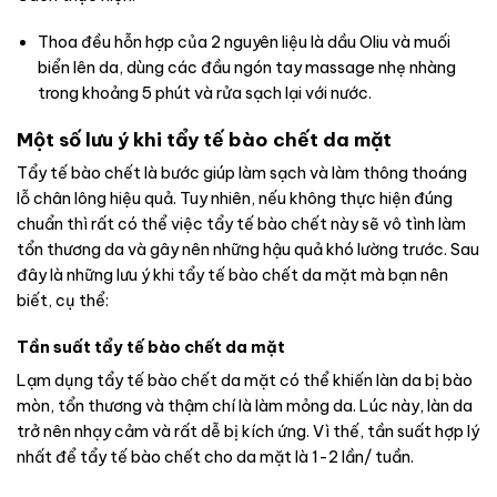
Thoa đều hỗn hợp của 2 nguyên liệu là dầu Oliu và muối
biển lên da, dùng các đầu ngón tay massage nhẹ nhàng
trong khoảng 5 phút và rửa sạch lại với nước.
Một số lưu ý khi tẩy tế bào chết da mặt
Tẩy tế bào chết là bước giúp làm sạch và làm thông thoáng
lỗ chân lông hiệu quả. Tuy nhiên, nếu không thực hiện đúng
chuẩn thì rất có thể việc tẩy tế bào chết này sẽ vô tình làm
tổn thương da và gây nên những hậu quả khó lường trước. Sau
đây là những lưu ý khi tẩy tế bào chết da mặt mà bạn nên
biết, cụ thể:
Tần suất tẩy tế bào chết da mặt
Lạm dụng tẩy tế bào chết da mặt có thể khiến làn da bị bào
mòn, tổn thương và thậm chí là làm mỏng da. Lúc này, làn da
trở nên nhạy cảm và rất dễ bị kích ứng. Vì thế, tần suất hợp lý
nhất để tẩy tế bào chết cho da mặt là 1-2 lần/ tuần.