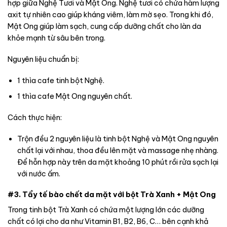
hợp giữa Nghệ Tươi và Mật Ong. Nghệ tươi có chứa hàm lượng
axit tự nhiên cao giúp kháng viêm, làm mờ sẹo. Trong khi đó,
Mật Ong giúp làm sạch, cung cấp dưỡng chất cho làn da
khỏe mạnh từ sâu bên trong.
Nguyên liệu chuẩn bị:
1 thìa cafe tinh bột Nghệ.
1 thìa cafe Mật Ong nguyên chất.
Cách thực hiện:
Trộn đều 2 nguyên liệu là tinh bột Nghệ và Mật Ong nguyên
chất lại với nhau, thoa đều lên mặt và massage nhẹ nhàng.
Để hỗn hợp này trên da mặt khoảng 10 phút rồi rửa sạch lại
với nước ấm.
#3. Tẩy tế bào chết da mặt với bột Trà Xanh + Mật Ong
Trong tinh bột Trà Xanh có chứa một lượng lớn các dưỡng
chất có lợi cho da như Vitamin B1, B2, B6, C… bên cạnh khả