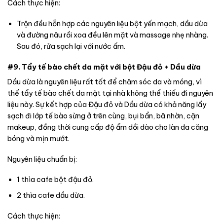
Cách thực hiện:
Trộn đều hỗn hợp các nguyên liệu bột yến mạch, dầu dừa
và đường nâu rồi xoa đều lên mặt và massage nhẹ nhàng.
Sau đó, rửa sạch lại với nước ấm.
#9. Tẩy tế bào chết da mặt với bột Đậu đỏ + Dầu dừa
Dầu dừa là nguyên liệu rất tốt để chăm sóc da và móng, vì
thế tẩy tế bào chết da mặt tại nhà không thể thiếu đi nguyên
liệu này. Sự kết hợp của Đậu đỏ và Dầu dừa có khả năng lấy
sạch đi lớp tế bào sừng ở trên cùng, bụi bẩn, bã nhờn, cặn
makeup, đồng thời cung cấp độ ẩm dồi dào cho làn da căng
bóng và mịn mướt.
Nguyên liệu chuẩn bị:
1 thìa cafe bột đậu đỏ.
2 thìa cafe dầu dừa.
Cách thực hiện: