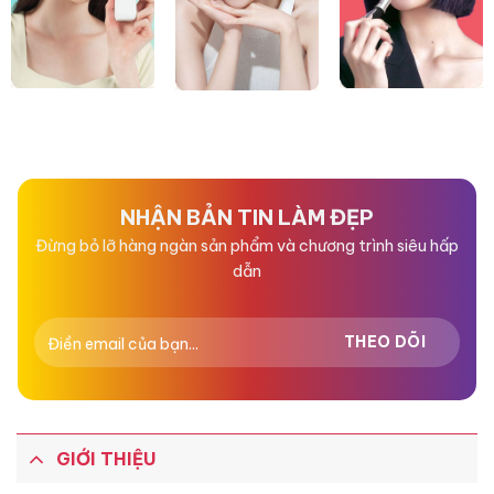
NHẬN BẢN TIN LÀM ĐẸP
Đừng bỏ lỡ hàng ngàn sản phẩm và chương trình siêu hấp
dẫn
GIỚI THIỆU