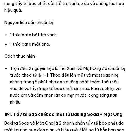
năng tẩy tế bào chết còn hỗ trợ tái tạo da và chống lão hoá
hiệu quả.
Nguyên liệu cần chuẩn bị:
1 thìa cafe bột trà xanh.
1 thìa cafe mật ong.
Cách thực hiện:
Trộn đều 2 nguyên liệu là Trà Xanh và Mật Ong đã chuẩn bị
trước theo tỷ lệ 1-1. Thoa đều lên mặt và massage nhẹ
nhàng trong 5 phút cho các dưỡng chất thẩm thấu sâu
vào da và lấy đi lớp tế bào chết xỉn màu. Rửa sạch lại với
nước ẩm và cảm nhận làn da mịn mướt, căng sáng hơn
nhiều.
#4. Tẩy tế bào chết da mặt từ Baking Soda + Mật Ong
Baking Soda và Mật Ong là 2 thành phần tẩy tế bào chết da
mặt tại nhà cực đơn giản và hiệu quả. Mặt nạ từ hỗn hợp này