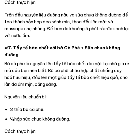
Cách thực hiện:
Trộn đều nguyên liệu đường nâu và sữa chua không đường để
tạo thành hỗn hợp dẻo sánh mịn, thoa đều lên mặt và
massage nhẹ nhàng. Để trên da khoảng 5 phút rồi rửa sạch lại
với nước ấm.
#7. Tẩy tế bào chết với bã Cà Phê + Sữa chua không
đường
Bã cà phê là nguyên liệu tẩy tế bào chết da mặt tại nhà giá rẻ
mà các bạn nên biết. Bã cà phê chứa hợp chất chống oxy
hoá hữu hiệu, đắp lên mặt giúp tẩy tế bào chết hiệu quả, cho
làn da ẩm mịn, căng sáng.
Nguyên liệu chuẩn bị:
3 thìa bã cà phê.
½ hộp sữa chua không đường.
Cách thực hiện: