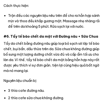
Cách thực hiện:
Trộn đều các nguyên liệu nêu trên để cho ra hỗn hợp sánh
mịn và thoa đều khắp gương mặt. Massage nhẹ nhàng rồi
để trên da khoảng 5 phút. Rửa sạch lại với nước.
#6. Tẩy tế bào chết da mặt với Đường nâu + Sữa Chua
Tẩy da chết bằng đường nâu giúp loại bỏ sạch sẽ lớp tế bào
chết, bụi bẩn, dầu thừa trên da. Sữa chua không đường giúp
bổ sung một lượng dưỡng chất vừa đủ và cấp ẩm tối ưu cho
làn da. Vì thế, tẩy tế bào chết da mặt bằng hỗn hợp này rất
được yêu thích vì sự đơn giản, tiện lợi cùng hiệu quả bất ngờ
mà nó mang lại.
Nguyên liệu chuẩn bị:
3 thìa cafe đường nâu.
2 thìa cafe sữa chua không đường.