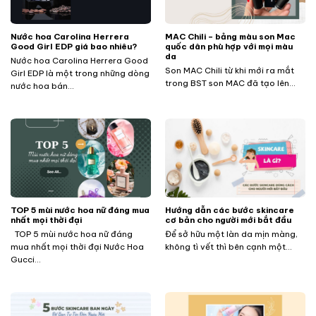
Nước hoa Carolina Herrera
MAC Chili – bảng màu son Mac
Good Girl EDP giá bao nhiêu?
quốc dân phù hợp với mọi màu
da
Nước hoa Carolina Herrera Good
Son MAC Chili từ khi mới ra mắt
Girl EDP là một trong những dòng
trong BST son MAC đã tạo lên...
nước hoa bán...
TOP 5 mùi nước hoa nữ đáng mua
Hướng dẫn các bước skincare
nhất mọi thời đại
cơ bản cho người mới bắt đầu
TOP 5 mùi nước hoa nữ đáng
Để sở hữu một làn da mịn màng,
mua nhất mọi thời đại Nước Hoa
không tì vết thì bên cạnh một...
Gucci...