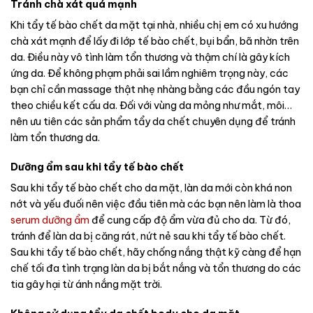
Tránh chà xát quá mạnh
Khi tẩy tế bào chết da mặt tại nhà, nhiều chị em có xu hướng
chà xát mạnh để lấy đi lớp tế bào chết, bụi bẩn, bã nhờn trên
da. Điều này vô tình làm tổn thương và thậm chí là gây kích
ứng da. Để không phạm phải sai lầm nghiêm trọng này, các
bạn chỉ cần massage thật nhẹ nhàng bằng các đầu ngón tay
theo chiều kết cấu da. Đối với vùng da mỏng như mắt, môi…
nên ưu tiên các sản phẩm tẩy da chết chuyên dụng để tránh
làm tổn thương da.
Dưỡng ẩm sau khi tẩy tế bào chết
Sau khi tẩy tế bào chết cho da mặt, làn da mới còn khá non
nớt và yếu đuối nên việc đầu tiên mà các bạn nên làm là thoa
serum dưỡng ẩm
để cung cấp độ ẩm vừa đủ cho da. Từ đó,
tránh để làn da bị căng rát, nứt nẻ sau khi tẩy tế bào chết.
Sau khi tẩy tế bào chết, hãy chống nắng thật kỹ càng để hạn
chế tối đa tình trạng làn da bị bắt nắng và tổn thương do các
tia gây hại từ ánh nắng mặt trời.