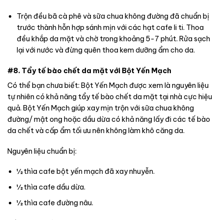
Trộn đều bã cà phê và sữa chua không đường đã chuẩn bị
trước thành hỗn hợp sánh mịn với các hạt cafe li ti. Thoa
đều khắp da mặt và chờ trong khoảng 5-7 phút. Rửa sạch
lại với nước và đừng quên thoa kem dưỡng ẩm cho da.
#8. Tẩy tế bào chết da mặt với Bột Yến Mạch
Có thể bạn chưa biết: Bột Yến Mạch được xem là nguyên liệu
tự nhiên có khả năng tẩy tế bào chết da mặt tại nhà cực hiệu
quả. Bột Yến Mạch giúp xay mịn trộn với sữa chua không
đường/ mật ong hoặc dầu dừa có khả năng lấy đi các tế bào
da chết và cấp ẩm tối ưu nên không làm khô căng da.
Nguyên liệu chuẩn bị:
½ thìa cafe bột yến mạch đã xay nhuyễn.
½ thìa cafe dầu dừa.
½ thìa cafe đường nâu.