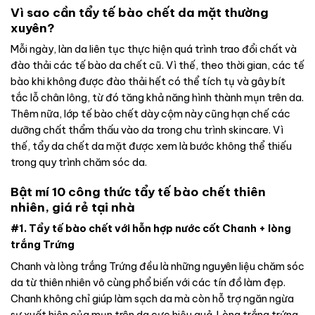
Vì sao cần tẩy tế bào chết da mặt thường
xuyên?
Mỗi ngày, làn da liên tục thực hiện quá trình trao đổi chất và
đào thải các tế bào da chết cũ. Vì thế, theo thời gian, các tế
bào khi không được đào thải hết có thể tích tụ và gây bít
tắc lỗ chân lông, từ đó tăng khả năng hình thành mụn trên da.
Thêm nữa, lớp tế bào chết dày cộm này cũng hạn chế các
dưỡng chất thẩm thấu vào da trong chu trình skincare. Vì
thế, tẩy da chết da mặt được xem là bước không thể thiếu
trong quy trình chăm sóc da.
Bật mí 10 công thức tẩy tế bào chết thiên
nhiên, giá rẻ tại nhà
#1. Tẩy tế bào chết với hỗn hợp nước cốt Chanh + lòng
trắng Trứng
Chanh và lòng trắng Trứng đều là những nguyên liệu chăm sóc
da từ thiên nhiên vô cùng phổ biến với các tín đồ làm đẹp.
Chanh không chỉ giúp làm sạch da mà còn hỗ trợ ngăn ngừa
sự xuất hiện của mụn trên da cực hiệu quả. Lòng trắng trứng