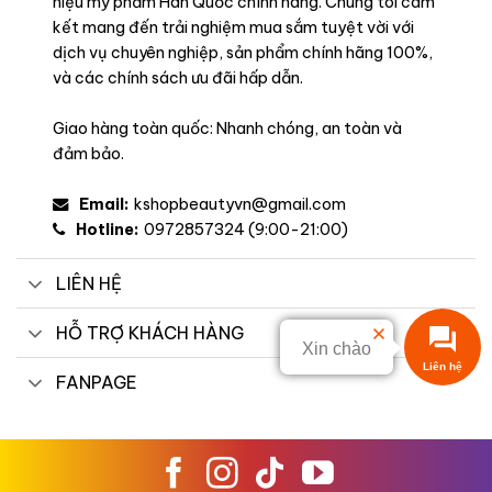
hiệu mỹ phẩm Hàn Quốc chính hãng. Chúng tôi cam
kết mang đến trải nghiệm mua sắm tuyệt vời với
dịch vụ chuyên nghiệp, sản phẩm chính hãng 100%,
và các chính sách ưu đãi hấp dẫn.
Giao hàng toàn quốc: Nhanh chóng, an toàn và
đảm bảo.
Email:
kshopbeautyvn@gmail.com
Hotline:
0972857324 (9:00-21:00)
LIÊN HỆ
HỖ TRỢ KHÁCH HÀNG
Xin chào
Liên hệ
FANPAGE