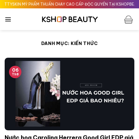
Chuyển
KIN MỸ PHẨM THUẦN CHAY CAO CẤP ĐỘC QUYỀN TẠI KSHOPBEAUTY.VN
đến
nội
dung
DANH MỤC:
KIẾN THỨC
06
Th8
Nước hoa Carolina Herrera Good Girl EDP giá