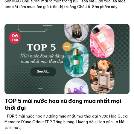
Son MAC Chili từ khi mới ra mắt trong BST son MAC đã tạo lên một
cơn sốt làm mưa làm gió trên thị trường Châu Á. Sản phẩm này...
06
Th8
TOP 5 mùi nước hoa nữ đáng mua nhất mọi
thời đại
TOP 5 mùi nước hoa nữ đáng mua nhất mọi thời đại Nước Hoa Gucci
Memoire D’une Odeur EDP Tầng hương: Hương đầu: Hoa cúc La Mã –
tươi mát,...